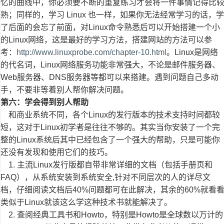
忆的曲线中，你必须要不断的重复练习才会将一件事情记得比
熟；同样的，学习 Linux 也一样，如果你无法经常学习的话，学
了后面的会忘了前面，对Linux命令熟悉后可以开始搭建一个小
的Linux网络，这是最好的学习方法，搭建网站的方法可以参
考：
http://www.linuxprobe.com/chapter-10.html
。Linux是网络
的代名词，Linux网络服务功能非常强大，不论是邮件服务器、
Web服务器、DNS服务器等都可以来搭建。遇到问题自己多动
手，不要非等着别人帮你解决问题。
第六：学会得到别人帮助
和商业系统不同，各个Linux的发行版本的技术支持时间都较
短，这对于Linux初学者是往往不够的。其实当你安装了一个完
整的Linux系统后其中已经包含了一个强大的帮助，只是可能你
还没有发现和使用它们的技巧。
1. 主流Linux发行版都自带非常详细的文档（包括手册页和
FAQ），从系统安装到系统安全,针对不同层次的人的详尽文
档，仔细阅读文档后40%问题都可在此解决，其余的60%就看
类似于Linux就该这么学这种技术书就能解决了。
2. 查阅经典工具书和Howto，特别是Howto是全球数以万计的