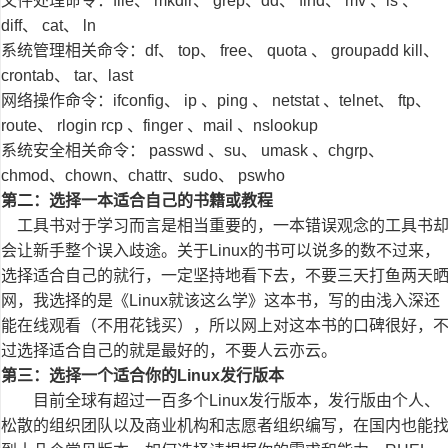
文件处理命令：file、 mkdir、 grep、dd、 find、 mv 、ls 、
diff、 cat、 ln
系统管理相关命令：df、 top、 free、 quota 、 groupadd kill、
crontab、 tar、last
网络操作命令：ifconfig、 ip 、ping 、 netstat 、telnet、 ftp、
route、 rlogin rcp 、finger 、mail 、nslookup
系统安全相关命令： passwd 、su、 umask 、chgrp、
chmod、chown、chattr、sudo、 pswho
第二：选择一本适合自己的书籍或教程
工具书对于学习而言是相当重要的，一本错误观念的工具书
会让新手整个误入歧途。关于Linux的书可以说多的数不过来，
选择适合自己的就行，一定坚持地看下去，不要三天打鱼两天
网，我选择的是《Linux就该这么学》这本书，写的由浅入深还
能在线观看（不用花钱买），所以网上对这本书的口碑很好，
过选择适合自己的就是最好的，不要人云亦云。
第三：选择一个适合你的Linux发行版本
目前全球有超过一百多个Linux发行版本，发行版由个人、
松散的组织团队以及商业机构和志愿者组织编写，在国内也能