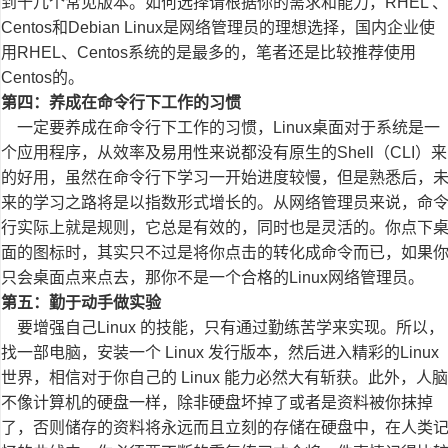
到十几个常见版本。如何选择请根据你的需求和能力，RHEL 、
Centos和Debian Linux是网络管理员的理想选择，国内企业使
用RHEL、Centos系统的是最多的，笔者还是比较推荐使用
Centos的。
第四：养成在命令行下工作的习惯
一定要养成在命令行下工作的习惯，Linux桌面对于系统是一
个应用程序，从效率及易用性来说都没有原生的Shell（CLI）来
的好用，虽然在命令行下学习一开始进度较慢，但是熟悉后，
来的学习之路将是以指数形式增长的。从网络管理员来说，命
行实际上就是规则，它总是有效的，同时也是灵活的。你点下
面的图标时，其实只不过是将你点击的转化成命令而已，如果
只会桌面点来点去，那你不是一个合格的Linux网络管理员。
第五：勤于动手做实验
要增强自己Linux 的技能，只有通过勤练苦学来实现。所以，
找一部电脑，安装一个 Linux 发行版本，然后进入精彩的Linux
世界，相信对于你自己的 Linux 能力必然大有斩获。此外，人脑
不像计算机的硬盘一样，除非硬盘坏掉了或者是资料被你抹掉
了，否则储存的资料将永远而且立刻的存储在硬盘中，在人类