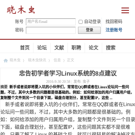
账号
自动登录
找回密码
密码
注册账号
登录
首页
论坛
文献
职聘
论文
搜索
晓木虫
晓木虫快讯
信息
正文
忠告初学者学习Linux系统的8点建议
2016-9-30 20:58
|
发布:
虫子
›
›
›
摘要
:
新手或者说即将要入坑的小伙伴们，常常在QQ群或者在Linux论坛问一些问
题，不过，其中大多数的问题都是很基础的。例如：如何给添加的用户归属用户组，
复制整个文件到另一个目录下面，磁盘合理划分，甚至配置IP，这些 ...
新手或者说即将要入坑的小伙伴们，常常在QQ群或者在Linux
论坛问一些问题，不过，其中大多数的问题都是很基础的。例
如：如何给添加的用户归属用户组，复制整个文件到另一个目
下面，磁盘合理划分，甚至配置IP，这些问题其实都不是很难
的，只要了解了 Linux 的基础之后，就可以很轻易的解决掉这方