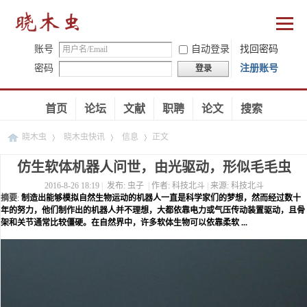
账号
自动登录
找回密码
密码
注册账号
登录
首页
论坛
文献
职聘
论文
搜索
晓木虫
晓木虫快讯
信息
正文
仿生软体机器人问世，由光驱动，形似毛毛虫
2016-8-26 18:19
|
发布:
虫子
|
作者:
科技北斗
|
来源:
科技北斗
›
›
›
摘要
:
制造出能够模拟自然生物运动的机器人一直是科学家们的梦想，然而经过数十
年的努力，他们制作出的机器人并不理想，大都依靠电力或气压传动装置驱动，且骨
架和关节通常比较僵硬。在自然界中，许多软体生物可以依靠柔软 ...