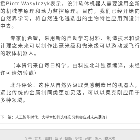
授Piotr Wasylczyk表示，设计软体机器人需要运用全
的机械学原理和动力监控原理。目前，我们已经开始
自然界学习，将自然进化遴选出的生物特性应用到设
中去。
专家们希望，采用新的自动学习材料、制造技术和
计理念未来可以制作出毫米级和微米级可以游动或飞
的软体机器人。
（本资讯来自每日科学，由科技北斗独家编译，未
许可请勿转载）
北斗评论：这种从自然界汲取灵感制造出的机器人
远比传统的金属制同类更加灵活，可以以柔克刚应用
多种领域。
下一篇：
人工智能时代，大学生如何选择实习机会应对未来潮流？
关于
|
联系
|
声明
|
举报
|
帮助
|
反馈
|
导航
|
版本
|
晓木虫