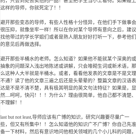
的，只会到处去卖他的产品！甚至把学生当小工看待。如果碰
这样的导师，你就死定了！！
避开那些变态的导师，有些人性格十分怪异，在他们手下做事
很压抑，就像坐牢一样！所以在你对某个导师有意向之后，建
找他带过的学长学姐们或者是熟人朋友好好打听一下，参考他
的意见后再做选择。
避开那些半桶水的老师。怎么知道？如果他不能就某个深奥的
抽象的问题深入浅出地陈述或讲解，只会堆砌生词或新术语，
么这种人大半就是半桶水。或者，看看他发表的文章是不是文
不通？读了他的文章三遍之后还是头晕晕的？整篇文章的汉语
达是不是不清不楚，具有极其明显的英文句法特征？如果是，
然....呵呵，快闪！！！为什么？理由很简单，他自己都不清楚
不理解！！
last but not least,导师应该有广博的知识，研究兴趣要尽量广一
些，但又有所集中！！怎么知道他的知识广不广博？你自己先
备一下材料，然后有意识地问他相关领域的几个小儿科的问题