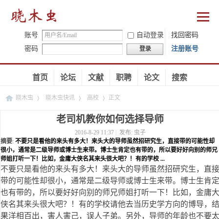
账号
自动登录
找回密码
密码
注册账号
登录
首页
论坛
文献
职聘
论文
搜索
晓木虫
晓木虫快讯
高校
正文
老司机教你如何选择导师
2016-8-29 11:37
|
发布:
虫子
›
›
›
摘要
:
不要只是看他的来头有多大！来头大的导师虽然招研究生，直接带的可能性却
很小，通常是二级导师或博士生来带。博士生肯定也有带的，所以要好好向别的师兄
师姐打听一下！比如，金庸大侠名其来头很大吧？！有的学校 ...
不要只是看他的来头有多大！来头大的导师虽然招研究生，直
带的可能性却很小，通常是二级导师或博士生来带。博士生肯
也有带的，所以要好好向别的师兄师姐打听一下！比如，金庸
侠名其来头很大吧？！有的学校请他去当历史学方向的博导，
果洋相百出，害人害己，误人子弟。另外，导师的年龄也不要