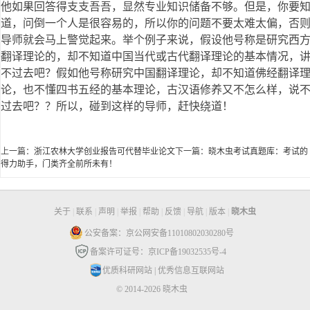
他如果回答得支支吾吾，显然专业知识储备不够。但是，你要
道，问倒一个人是很容易的，所以你的问题不要太难太偏，否
导师就会马上警觉起来。举个例子来说，假设他号称是研究西
翻译理论的，却不知道中国当代或古代翻译理论的基本情况，
不过去吧？假如他号称研究中国翻译理论，却不知道佛经翻译
论，也不懂四书五经的基本理论，古汉语修养又不怎么样，说
过去吧？？所以，碰到这样的导师，赶快绕道！
上一篇：
浙江农林大学创业报告可代替毕业论文
下一篇：
晓木虫考试真题库：考试的
得力助手，门类齐全前所未有！
关于
|
联系
|
声明
|
举报
|
帮助
|
反馈
|
导航
|
版本
|
晓木虫
公安备案：京公网安备11010802030280号
备案许可证号：京ICP备19032535号-4
优质科研网站
|
优秀信息互联网站
© 2014-2026 晓木虫