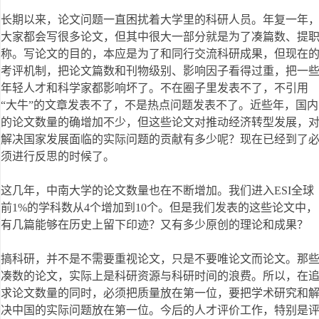
长期以来，论文问题一直困扰着大学里的科研人员。年复一年
大家都会写很多论文，但其中很大一部分就是为了凑篇数、提
称。写论文的目的，本应是为了和同行交流科研成果，但现在
考评机制，把论文篇数和刊物级别、影响因子看得过重，把一
年轻人才和科学家都影响坏了。不在圈子里发表不了，不引用
“大牛”的文章发表不了，不是热点问题发表不了。近些年，国内
的论文数量的确增加不少，但这些论文对推动经济转型发展，
解决国家发展面临的实际问题的贡献有多少呢？现在已经到了
须进行反思的时候了。
这几年，中南大学的论文数量也在不断增加。我们进入ESI全球
前1%的学科数从4个增加到10个。但是我们发表的这些论文中，
有几篇能够在历史上留下印迹？又有多少原创的理论和成果？
搞科研，并不是不需要重视论文，只是不要唯论文而论文。那
凑数的论文，实际上是科研资源与科研时间的浪费。所以，在
求论文数量的同时，必须把质量放在第一位，要把学术研究和
决中国的实际问题放在第一位。今后的人才评价工作，特别是