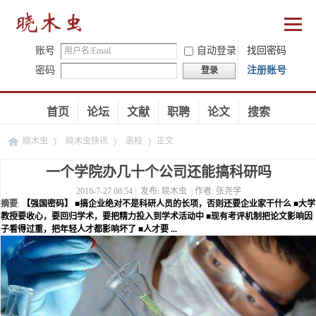
账号
自动登录
找回密码
密码
注册账号
登录
首页
论坛
文献
职聘
论文
搜索
晓木虫
晓木虫快讯
高校
正文
一个学院办几十个公司还能搞科研吗
2016-7-27 08:54
|
发布:
晓木虫
|
作者:
张尧学
›
›
›
摘要
:
【强国密码】 ■搞企业绝对不是科研人员的长项，否则还要企业家干什么 ■大学
教授要收心，要回归学术，要把精力投入到学术活动中 ■现有考评机制把论文影响因
子看得过重，把年轻人才都影响坏了 ■人才要 ...