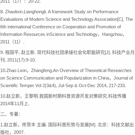
2011（17）：20-22.
8.
Zhaolixin.Lianghongli. A framework Study on Performance
Evaluations of Modern Science and Technology Association[C]. The
6th international Conference on Cooperation and Promotion of
Information Resources inScience and Technology，Hangzhou，
2011（11）.
9.
程国平, 赵立新. 现代科技社团承接社会化职能研究[J]. 科技产业月
刊, 2011(17):9-10.
10.Zhao Lixin，Zhangfeng.An Overview of Theoretical Researches
on Science Communication and Popularization in China，Journal of
Scientific Temper Vol 2(3&4), Jul-Sep & Oct-Dec 2014, 217-233.
10.赵立新，王黎明.我国新时期科普资源开发对策研究.科技传播
2014年11月上.
二、专著：
1.赵立新，佟贺丰 主编. 国际科普形势与发展[M]. 北京：科技文献出
版社，2007.