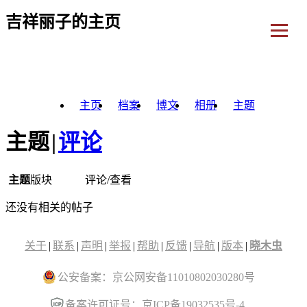
吉祥丽子的主页
主页
档案
博文
相册
主题
主题
|
评论
主题
版块
评论/查看
还没有相关的帖子
关于
|
联系
|
声明
|
举报
|
帮助
|
反馈
|
导航
|
版本
|
晓木虫
公安备案：京公网安备11010802030280号
备案许可证号：京ICP备19032535号-4