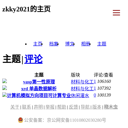
zkky2021的主页
主页
档案
博文
相册
主题
主题
|
评论
主题
版块
评论/查看
1
106160
vasp第一性原理
材料与化工
1
107392
xrd 单晶数据解析
材料与化工
0
100139
计算机模拟方向项目可计算专业
休闲灌水
关于
|
联系
|
声明
|
举报
|
帮助
|
反馈
|
导航
|
版本
|
晓木虫
公安备案：京公网安备11010802030280号