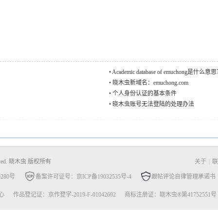
•
Academic database of emuchong是什么意
•
晓木虫新域名：emuchong.com
•
个人身份认证的基本条件
•
晓木虫账号无法登陆的处理办法
Reserved. 晓木虫 版权所有
关于
|
联
280号
备案许可证号：京ICP备19032535号-4
跟帖评论自律管理承诺书
心
作品登记证：京作登字-2019-F-01042692
商标注册证：晓木虫®第41752551号