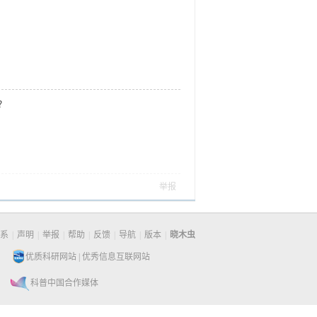
思？
举报
系
|
声明
|
举报
|
帮助
|
反馈
|
导航
|
版本
|
晓木虫
优质科研网站
|
优秀信息互联网站
科普中国合作媒体