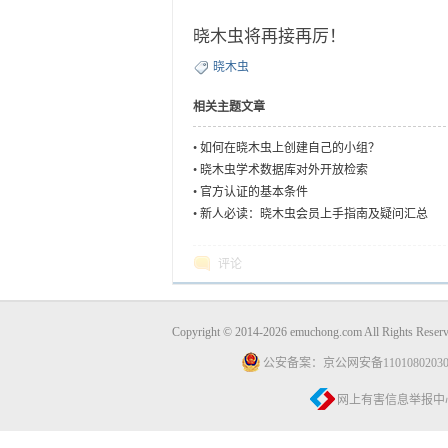
晓木虫将再接再厉！
晓木虫
相关主题文章
•
如何在晓木虫上创建自己的小组？
•
晓木虫学术数据库对外开放检索
•
官方认证的基本条件
•
新人必读：晓木虫会员上手指南及疑问汇总
评论
Copyright © 2014-2026 emuchong.com All Rights 
公安备案：京公网安备11010802030
网上有害信息举报中