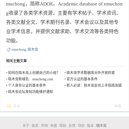
muchong，简称ADOE。Academic database of emuchon
g收录了各类学术资源，主要有学术帖子、学术资讯、
各类文献全文、学术期刊名录、学术会议以及其他专
业学术信息，并提供文献求助、学术交流等各类特色
功能。
emuchong
,
晓木虫
相关主题文章
•
如何在晓木虫上创建自己的小组？
•
晓木虫学术数据库对外开放检索
•
晓木虫新域名：emuchong.com
•
官方认证的基本条件
•
个人身份认证的基本条件
•
新人必读：晓木虫会员上手指南及疑
问汇总
•
晓木虫论坛发帖功能维护通知
评论
举报
关于
|
联系
|
声明
|
举报
|
帮助
|
反馈
|
导航
|
版本
|
晓木虫