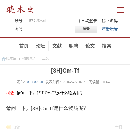
账号
自动登录
找回密码
密码
注册账号
登录
首页
论坛
文献
职聘
论文
搜索
晓木虫
硕博家园
正文
[3H]Cm-Tf
发布：
819682320
发表时间：
2016-5-22 16:39
阅读量：
106403
»
»
摘要
:
请问一下，[3H]Cm-Tf是什么物质呢？
请问一下，[3H]Cm-Tf是什么物质呢？
评论
举报