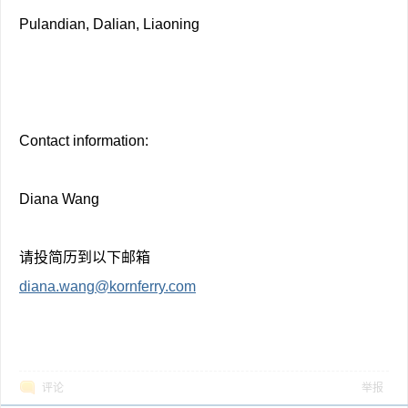
Pulandian, Dalian, Liaoning
Contact information:
Diana Wang
请投简历到以下邮箱
diana.wang@kornferry.com
评论
举报