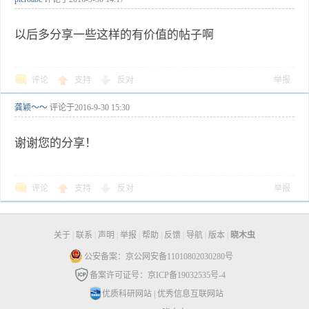
以后多分享一些这样的有价值的帖子啊
评论
支持
反对
举报
龚颖～～
评论于
2016-9-30 15:30
谢谢您的分享！
评论
支持
反对
举报
关于
|
联系
|
声明
|
举报
|
帮助
|
反馈
|
导航
|
版本
|
晓木虫
公安备案：京公网安备11010802030280号
备案许可证号：京ICP备19032535号-4
优质科研网站
|
优秀信息互联网站