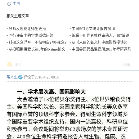
中国
相关主题文章
•
导师反思能让师生更搭
•
中国SCI论文统计报告2016
•
同行评审中的学术道德问题
•
编辑不用作者推荐审稿人，107篇论
文还该撤？
•
科研这么浮夸，不怕把自己吓死么？
•
从《人民的名义》中腐败教授谈起
•
从投稿到接受长达5年的Nature论文
•
中国兽医药品监察所2017年考研调剂
信息
评论
举报
晓木虫
评论于
2016-4-23 09:37
一、学术层次高、国际影响大
大会邀请了13位诺贝尔奖得主、3位世界粮食奖得
主、美国科学院院长、英国皇家科学院院长等众多享
有国际声誉的顶级科学家参会，得到生命科学领域多
个国际重要学术组织支持，国内一流高校、科研单位
积极参与。会议期间将举办62余场次的学术专题研讨
会，400余位生命科学特邀报告人就生物、健康、农