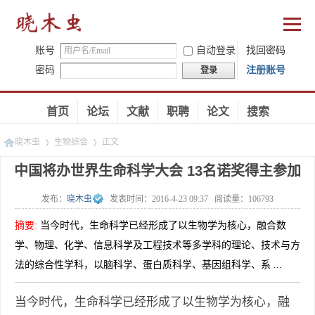
账号
自动登录
找回密码
密码
注册账号
登录
首页
论坛
文献
职聘
论文
搜索
晓木虫
生物综合
正文
中国将办世界生命科学大会 13名诺奖得主参加
发布：
晓木虫
发表时间：
2016-4-23 09:37
阅读量：
106793
»
»
摘要
:
当今时代，生命科学已经形成了以生物学为核心，融合数
学、物理、化学、信息科学及工程技术等多学科的理论、技术与方
法的综合性学科，以脑科学、蛋白质科学、基因组科学、系 ...
当今时代，生命科学已经形成了以生物学为核心，融