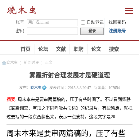
账号
自动登录
找回密码
密码
注册账号
登录
首页
论坛
文献
职聘
论文
搜索
晓木虫
新闻时评
正文
雾霾折射合理发展才是硬道理
发布：
晓木虫
发表时间：
2015-3-3 20:47
阅读量：
107054
»
»
摘要
:
周末本来是要审两篇稿的，压了有些时间了。不过看到柴静
《雾霾调查：穹顶之下同呼吸共命运》的纪录片，有些感想，就把
过去写的一段东西翻出来，表示一点支持。这段文字是20 ...
周末本来是要审两篇稿的，压了有些