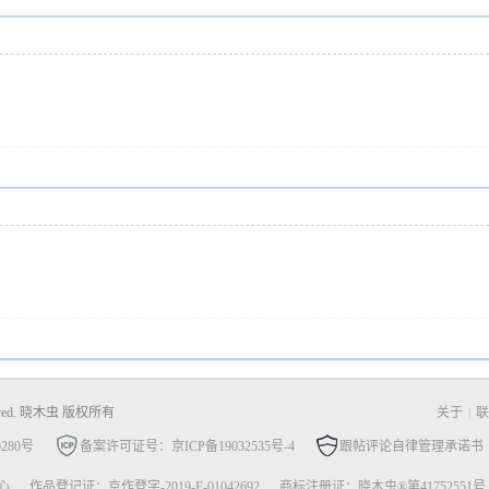
Reserved. 晓木虫 版权所有
关于
|
联
280号
备案许可证号：京ICP备19032535号-4
跟帖评论自律管理承诺书
心
作品登记证：京作登字-2019-F-01042692
商标注册证：晓木虫®第41752551号