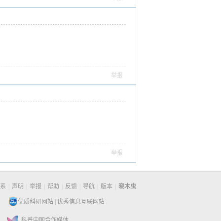
举报
举报
系
|
声明
|
举报
|
帮助
|
反馈
|
导航
|
版本
|
晓木虫
优质科研网站
|
优秀信息互联网站
科普中国合作媒体