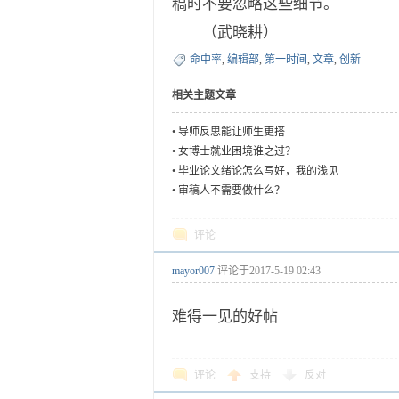
稿时不要忽略这些细节。
（武晓耕）
命中率
,
编辑部
,
第一时间
,
文章
,
创新
相关主题文章
•
导师反思能让师生更搭
•
女博士就业困境谁之过？
•
毕业论文绪论怎么写好，我的浅见
•
审稿人不需要做什么？
评论
mayor007
评论于
2017-5-19 02:43
难得一见的好帖
评论
支持
反对