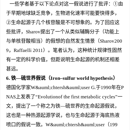
一些学者基于以下论点对这一假说进行了批评：①由
于早期地球缺乏竞争，生物进化速率可能要快得多，
②生命起源于几个核苷酸是不可想象的。为了回应这
些批评，Sharov提出了一个从类似辅酶分子（功能上
与单核苷酸相当）的假想的自然发生情景（Sharov200
9，Raffaelli 2011）。笔者认为，这种统计规律性固然
有一定的科学价值，但距说明生命起源的机制还相差
甚远。
6.
铁—硫世界假说
（Iron–sulfur world hypothesis）
德国化学家W&auml;chtersh&auml;user G.于1990年在P
NAS上发表了“Evolutionof the first metabolic cycles”一
文，提出了一个称之为铁—硫世界的生命起源假说，
这也是一种热源起源学说，也与生命起源于海底热液
喷口的假说一致。W&auml;chtersh&auml;user（199