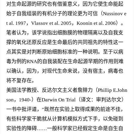
对生命起源的研究也有借鉴意义，因为它使生命能起
始于自我组装的有机分子的理论更为可信（Nussinov e
t al. 1997，Vlassov et al. 2005，Koonin et al. 2006）。
笔者认为，该学说指出细胞膜的物理隔离以及自我支
撑的氧化还原反应是生命最后的共同祖先的特性这一
点其实是对判断原始细胞标准的一种说明。至于以病
毒为例的RNA的自我装配在生命起源早期的作用则难
以确认，因为，对现代生命来说，没有宿主，病毒也
将不复存在。
美国法学教授、反达尔文主义者詹腓力（Phillip E.John
son，1940-）在Darwin On Trial（译文：审判达尔文）
一书中批评道，“既然在实验上取得成果的前途不佳，
有些科学家干脆就从计算机模拟方式下手，以免碰到
实验性的障碍……一般科学家已经假定生命是自生自