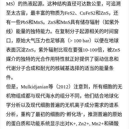
MS）的热液起源。这种结构直径可达数公里，可追溯
至太古宙，最丰富的物质为FeS2、CuFeS2和ZnS，还
有一些PbS和MnS。ZnS和MnS具有储存辐射（如紫外
线）能量的独特能力。在复制分子起源相关的时间窗
口，原始大气压力也足够高（> 100 bar）以便在地球
表面沉淀ZnS，紫外辐射比现在要强10-100倍，被ZnS
媒介的独特的光合作用特性就正好提供了驱动信息和
代谢分子合成和耐光的核碱基选择的适当的能量条
件。
但是，Mulkidjanian等（2012）注意到，所有细胞的无
机物组成都与现代海水的组分不同，他们结合地球化
学分析以及现代细胞普遍的无机离子成分需求的谱系
分析，重构了最初的细胞的‘孵化场’，推测普遍的原始
的蛋白质和功能系统显示出对K+, Zn2+, Mn2+和磷酸