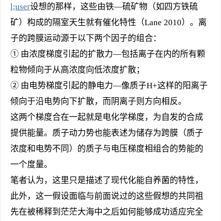
l;user
设想的那样，这些由铁—硫矿物（如四方铁硫
矿）构成的隔室天生就有催化特性（Lane 2010）。离
子的跨膜运动源于以下两个因子的组合：
① 由浓度梯度引起的扩散力—包括离子在内的所有颗
粒物倾向于从高浓度向低浓度扩散；
② 由电势梯度引起的静电力—像质子H+这样的阳离子
倾向于沿电势向下扩散，而阴离子则方向相反。
这两个梯度合在一起就是电化学梯度，为自发的合成
提供能量。质子动力势也能表述为储存为跨膜（质子
浓度和电势不同）的质子与电压梯度相组合的势能的
一个度量。
笔者认为，这里只是描述了现代化能自养菌的特性，
此外，这一假设面临与前面说过的这些假想的共同祖
先在被稀释到茫茫大海中之后如何能够成功适应完全