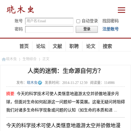
账号
自动登录
找回密码
密码
注册账号
登录
首页
论坛
文献
职聘
论文
搜索
晓木虫
生物综合
正文
人类的迷惘：生命源自何方？
发布：
晓木虫
发表时间：
2014-11-27 12:59
阅读量：
114986
»
»
摘要
:
今天的科学技术可使人类惬意地遨游太空并骄傲地漫步月
球，但面对生命如何起源这一问题却一筹莫展。这毫无疑问将阻碍
我们对诸多生命科学现象或问题的认知（如生命的本质和进 ...
今天的科学技术可使人类惬意地遨游太空并骄傲地漫