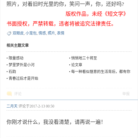
照片，对着旧时光里的你，笑问一声，你，还好吗?
版权作品，未经《短文学》
书面授权，严禁转载，违者将被追究法律责任。
双眼皮
,
小笼包
,
情感
,
照片
,
表情
相关主题文章
•
限量感动
•
悄悄地三十将至
•
梦里梦外是小河
•
论文章
•
石韵
•
每一种看似惬意的生活背后，都有你
不懂的煎熬
•
青春过后才是开始
评论
举报
二月天
评论于
2017-2-13 00:50
你刚才说什么，我没看清楚，请再说一遍！