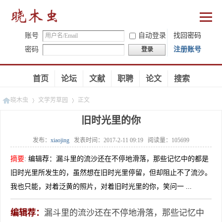
账号
自动登录
找回密码
密码
注册账号
登录
首页
论坛
文献
职聘
论文
搜索
晓木虫
文学芳草园
正文
旧时光里的你
发布：
xiaojing
发表时间：
2017-2-11 09:19
阅读量：
105699
»
»
摘要
:
编辑荐：漏斗里的流沙还在不停地滑落，那些记忆中的都是
旧时光里所发生的，虽然想在旧时光里停留，但却阻止不了流沙。
我也只能，对着泛黄的照片，对着旧时光里的你，笑问一 ...
编辑荐：
漏斗里的流沙还在不停地滑落，那些记忆中