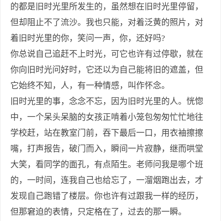
的都是旧时光里所发生的，虽然想在旧时光里停留，
但却阻止不了流沙。我也只能，对着泛黄的照片，对
着旧时光里的你，笑问一声，你，还好吗?
你总说自己追赶不上时光，可它也许有过停歇，就在
你向旧时光问好时，它还以为自己能将旧的遮盖，但
它始终不知，人，有一种情感，叫作怀念。
旧时光里的事，念念不忘，因为旧时光里的人。恍惚
中，一个呆头呆脑的女孩正啃着小笼包匆匆忙忙地往
学校赶，站在教室门前，吞下最后一口，用衣袖擦擦
嘴，打声报告，破门而入，瞬间一片寂静，继而哄堂
大笑，看同学的面孔，有点陌生。老师问我是哪个班
的，一时间，连我自己也给忘了，一溜烟跑出去，才
发现自己跑错了楼层。你也许有过跟我一样的经历，
但那窘迫的表情，只定格在了，过去的那一瞬。