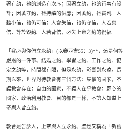
著有約，祂的創造有次序；因著立約，祂的行事有設
計；因著守約，祂持續的供應；因著約，祂審判。人
雖小信，祂仍可信；人會失信，祂仍守信。人若棄
信，等於毀約。人若背信，必失上帝之約的祝福。
「我必與你們立永約」(以賽亞書55：3)**，這是何等
嚴肅的一件事。結婚之約、學習之約、工作之約、協
定之約等，時間都有限，但是永約，影響到永遠。長
期以來，世界對待教會有三個方法：集權的國家，不
讓教會存在；自由的國家，不讓人在乎教會；野心的
國家，政治利用教會。目的都是一樣，不讓人知道上
帝與人曾立約。
教會是告訴人，上帝與人立永約。聖經又稱為「新舊