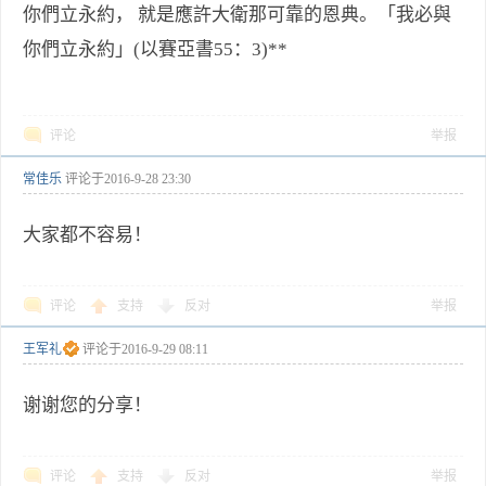
你們立永約， 就是應許大衛那可靠的恩典。「我必與
你們立永約」(以賽亞書55：3)**
评论
举报
常佳乐
评论于
2016-9-28 23:30
大家都不容易！
评论
支持
反对
举报
王军礼
评论于
2016-9-29 08:11
谢谢您的分享！
评论
支持
反对
举报