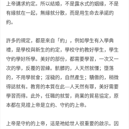
上帝講求約定。所以結婚，不是露水式的姻緣，不是
有緣就在一起，無緣就分散，而是用生命去承諾的
約。
許多的規定，都是來自「約」，例如學生有入學典
禮，是學校與新生的約定，學校守約教好學生，學生
守約學好所學。美好的部份，都需要學習，一次又一
次的學，反覆的習練。骯髒的，人天然就懂；墮落
的，不用學就會；淫穢的，自然產生；驕傲的，稍微
得誌就有。教育的本質在此—人天然有罪，美好需要
學習而得。此外，任職的就誓，商業的貿易協定，原
本都在見證上帝是立約、守約的上帝。
上帝是守約的上帝，這是祂給世人很重要的啟示。因