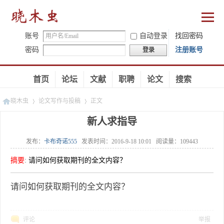
账号
自动登录
找回密码
密码
注册账号
登录
首页
论坛
文献
职聘
论文
搜索
晓木虫
论文写作与投稿
正文
新人求指导
发布：
卡布奇诺555
发表时间：
2016-9-18 10:01
阅读量：
109443
»
»
摘要
:
请问如何获取期刊的全文内容？
请问如何获取期刊的全文内容？
评论
举报