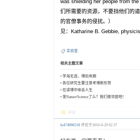
was shielding her people from th
们所需要的资源，不要挡他们的道
的官僚事务的侵扰。）
见：Katharine B. Gebbie, physicist
实验室
相关主题文章
•
学海无涯，博后有期
•
各位研究生要注意考博新形势
•
在读博中体会人生
•
发Nature/Science了么？我们做邻居吧！
评论
lx474996518
评论于
2016-9-29 02:37