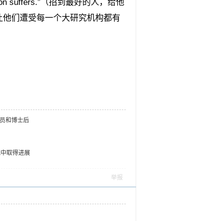
 institution suffers.”（招到最好的人，给他
让他们遭受每一个大研究机构都有
员和博士后
究中取得进展
举报