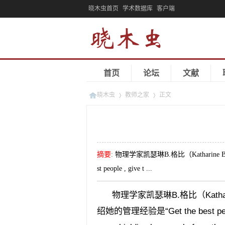
晓木虫首页
学术数据库
客户端
首页
论坛
文献
晓木虫
教师之家
正文
»
»
摘要
:
物理学家凯瑟琳B.格比（Katharin
st people , give t ...
物理学家凯瑟琳B.格比（Kathar
绍她的管理经验是“Get the best people, gi