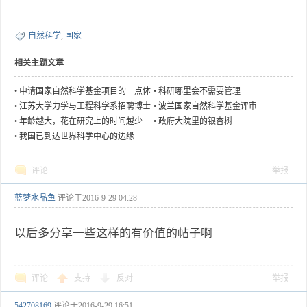
自然科学
,
国家
相关主题文章
•
申请国家自然科学基金项目的一点体
•
科研哪里会不需要管理
会
•
江苏大学力学与工程科学系招聘博士
•
波兰国家自然科学基金评审
后
•
年龄越大，花在研究上的时间越少
•
政府大院里的银杏树
•
我国已到达世界科学中心的边缘
评论
举报
蓝梦水晶鱼
评论于
2016-9-29 04:28
以后多分享一些这样的有价值的帖子啊
评论
支持
反对
举报
542708169
评论于
2016-9-29 16:51