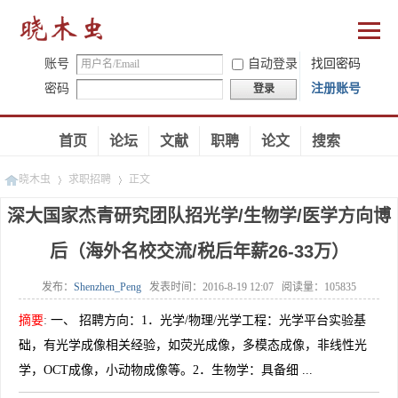
账号
自动登录
找回密码
密码
注册账号
登录
首页
论坛
文献
职聘
论文
搜索
晓木虫
求职招聘
正文
深大国家杰青研究团队招光学/生物学/医学方向博
后（海外名校交流/税后年薪26-33万）
»
»
发布：
Shenzhen_Peng
发表时间：
2016-8-19 12:07
阅读量：
105835
摘要
:
一、 招聘方向：1．光学/物理/光学工程：光学平台实验基
础，有光学成像相关经验，如荧光成像，多模态成像，非线性光
学，OCT成像，小动物成像等。2．生物学：具备细 ...