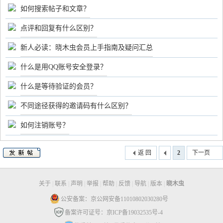
如何搜索帖子和文章？
点评和回复有什么区别？
新人必读：晓木虫会员上手指南及疑问汇总
什么是用QQ账号安全登录？
什么是等待验证的会员？
不同途径获得的邀请码有什么区别？
如何注销账号？
返 回
2
下一页
关于
|
联系
|
声明
|
举报
|
帮助
|
反馈
|
导航
|
版本
|
晓木虫
公安备案：京公网安备11010802030280号
备案许可证号：京ICP备19032535号-4