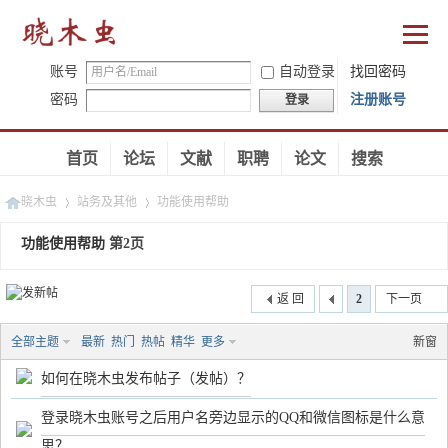
账号
自动登录
找回密码
密码
注册账号
登录
首页
论坛
文献
职聘
论文
搜索
晓木虫
站务及其他
功能使用帮助
功能使用帮助
第2页
›
›
返 回
2
下一页
全部主题
最新
热门
热帖
精华
更多
新窗
如何在晓木虫发布帖子（发帖）？
登录晓木虫账号之后用户名旁边显示的QQ和微信图标是什么意
思？