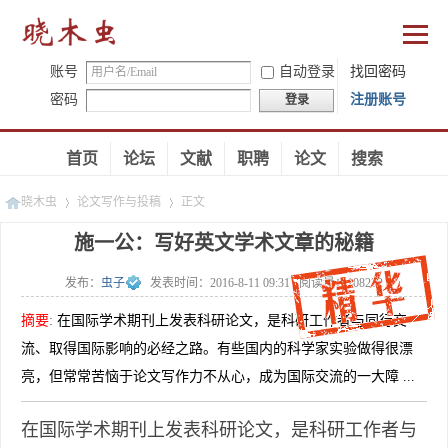
账号
自动登录
找回密码
密码
注册账号
登录
首页
论坛
文献
职聘
论文
搜索
晓木虫
论文写作与投稿
正文
施一公：写好英文学术文章的秘籍
发布：
虫子
发表时间：
2016-8-11 09:31
阅读量：
108232
»
»
摘要
:
在国际学术期刊上发表科研论文，是科研工作者与同行交
流、取得国际影响的必经之路。有些国内的科学家实验做得很漂
亮，但常常苦恼于论文写作力不从心，成为国际交流的一大障 ...
在国际学术期刊上发表科研论文，是科研工作者与