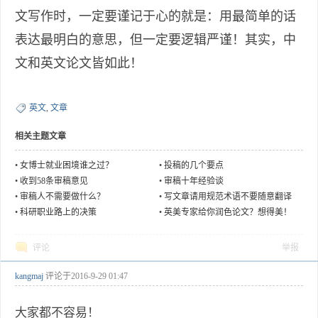
文写作时，一定要谨记于心的就是：用最简单的话
表达最明白的意思，但一定要逻辑严谨！其实，中
文和英文论文皆如此！
英文
,
文章
相关主题文章
•
女博士就业困境谁之过？
•
投稿的几个要点
•
收到58条审稿意见
•
审稿十年经验谈
•
审稿人不需要做什么？
•
写文章请用规范术语不要随意翻译
•
科研职业路上的决策
•
英美专家给你润色论文？想得美！
评论
举报
kangmaj
评论于
2016-9-29 01:47
大家都不容易！