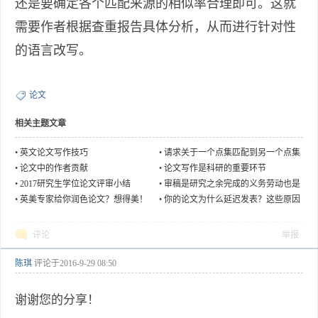
还是要确定各个匹配来源的相似率合理即可。这就
需要作者根据查重报告具体分析，从而进行针对性
的语言改写。
论文
相关主题文章
•
英文论文写作技巧
•
请求关于一个点集匹配到另一个点集
部分的相关论文或思路
•
论文中的作者贡献
•
论文写作是科研的重要环节
•
2017研究生学位论文评审小结
•
审稿是研究之余完成的义务劳动也是
一个学习交流的好机会
•
英美专家给你润色论文？想得美！
•
你的论文为什么延迟发表？这些原因
你都经历过吗？
评论
举报
陈琪
评论于
2016-9-29 08:50
谢谢您的分享！