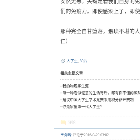
安然无恙。关键是看我们自身的免
们的免疫力。即使感染上了，即使
那种完全自甘堕落，猥琐不堪的人
仁）
大学生
,
80后
相关主题文章
•
我的物理学生涯
•
每一种看似惬意的生活背后，都有你不懂的煎
•
建议中国大学生学术竞赛采用积分循环赛制
•
你是家里第一代大学生?
评论
王海峰
评论于
2016-9-29 03:02