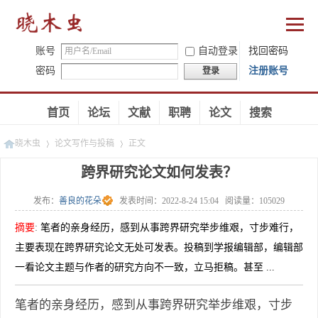
账号
自动登录
找回密码
密码
注册账号
登录
首页
论坛
文献
职聘
论文
搜索
晓木虫
论文写作与投稿
正文
跨界研究论文如何发表？
发布：
善良的花朵
发表时间：
2022-8-24 15:04
阅读量：
105029
»
»
摘要
:
笔者的亲身经历，感到从事跨界研究举步维艰，寸步难行，
主要表现在跨界研究论文无处可发表。投稿到学报编辑部，编辑部
一看论文主题与作者的研究方向不一致，立马拒稿。甚至 ...
笔者的亲身经历，感到从事跨界研究举步维艰，寸步