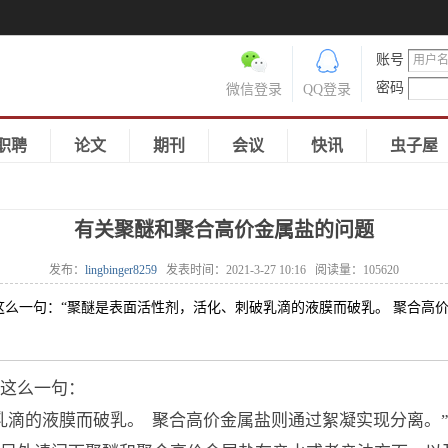
账号
密码
微信登录
QQ登录
职聘
论文
期刊
会议
快讯
虫子屋
有关聚醚和聚合高价金属盐的问题
发布：
lingbinger8259
发表时间：
2021-3-27 10:16
阅读量：
105620
么一句：“聚醚是表面活性剂，活化、刺破乳滴的液膜而破乳。 聚合高价
这么一句：
乳滴的液膜而破乳。 聚合高价金属盐则通过絮凝实现分离。