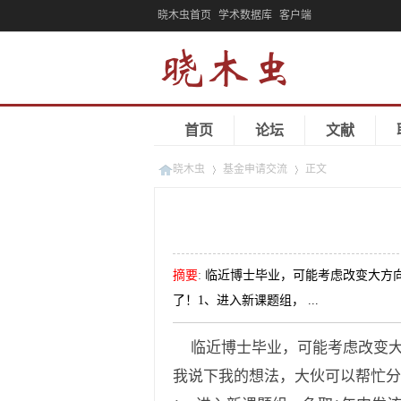
晓木虫首页
学术数据库
客户端
首页
论坛
文献
晓木虫
基金申请交流
正文
»
»
摘要
:
临近博士毕业，可能考虑改变大方
了！1、进入新课题组， ...
临近博士毕业，可能考虑改变大
我说下我的想法，大伙可以帮忙分