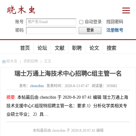
账号
自动登录
找回密码
密码
注册账号
登录
首页
论坛
文献
职聘
论文
搜索
晓木虫
求职招聘
正文
瑞士万通上海技术中心招聘C组主管一名
发布：
chencibin
发表时间：
2020-8-13 07:47
阅读量：
105082
»
»
摘要
:
本帖最后由 chencibin 于 2020-8-20 07:41 编辑 瑞士万通上海
技术支援中心C组现特招聘主管一名：要求:1）分析化学类相关专
业硕士毕业； 2）具 ...
本帖最后由 chencibin 于 2020-8-20 07:41 编辑