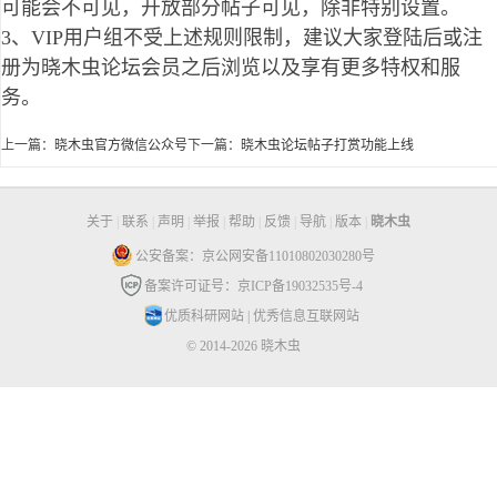
可能会不可见，开放部分帖子可见，除非特别设置。
3、VIP用户组不受上述规则限制，建议大家登陆后或注
册为晓木虫论坛会员之后浏览以及享有更多特权和服
务。
上一篇：
晓木虫官方微信公众号
下一篇：
晓木虫论坛帖子打赏功能上线
关于
|
联系
|
声明
|
举报
|
帮助
|
反馈
|
导航
|
版本
|
晓木虫
公安备案：京公网安备11010802030280号
备案许可证号：京ICP备19032535号-4
优质科研网站
|
优秀信息互联网站
© 2014-2026 晓木虫