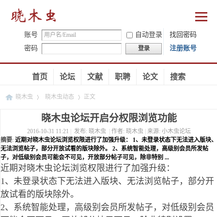
账号
自动登录
找回密码
密码
注册账号
登录
首页
论坛
文献
职聘
论文
搜索
晓木虫
晓木虫动态
正文
晓木虫论坛开启分权限浏览功能
2016-10-31 11:21
|
发布:
晓木虫
|
作者:
晓木虫
|
来源:
小木虫论坛
›
›
摘要
:
近期对晓木虫论坛浏览权限进行了加强升级： 1、未登录状态下无法进入版块、
无法浏览帖子，部分开放试看的版块除外。 2、系统智能处理，高级别会员所发帖
子，对低级别会员可能会不可见，开放部分帖子可见，除非特别 ...
近期对晓木虫论坛浏览权限进行了加强升级：
1、未登录状态下无法进入版块、无法浏览帖子，部分开
放试看的版块除外。
2、系统智能处理，高级别会员所发帖子，对低级别会员