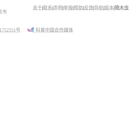
关于
|
联系
|
声明
|
举报
|
帮助
|
反馈
|
导航
|
版本
|
晓木虫
诺书
52551号
科普中国合作媒体