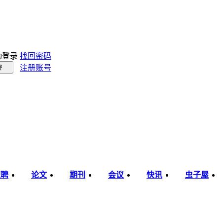
动登录
找回密码
注册账号
录
职聘
论文
期刊
会议
快讯
虫子屋