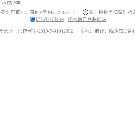
 晓木虫 版权所有
案许可证号：京ICP备19032535号-4
跟帖评论自律管理承
优质科研网站
|
优秀信息互联网站
记证：京作登字-2019-F-01042692
商标注册证：晓木虫®第417