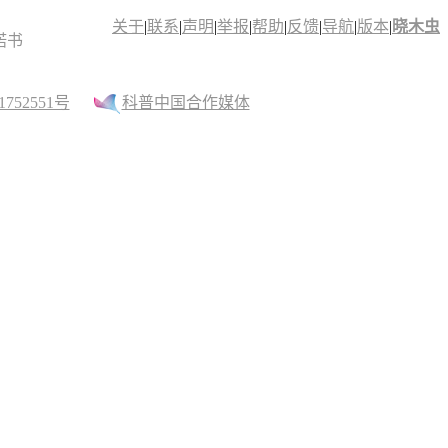
关于
|
联系
|
声明
|
举报
|
帮助
|
反馈
|
导航
|
版本
|
晓木虫
诺书
52551号
科普中国合作媒体