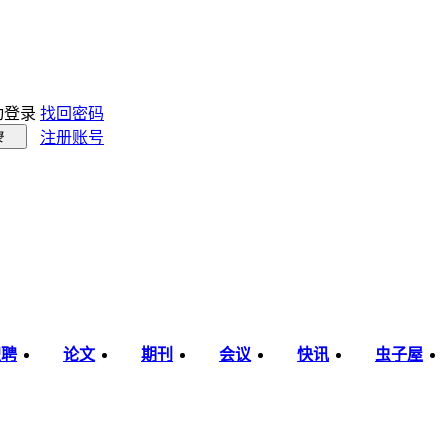
动登录
找回密码
注册账号
录
职聘
论文
期刊
会议
快讯
虫子屋