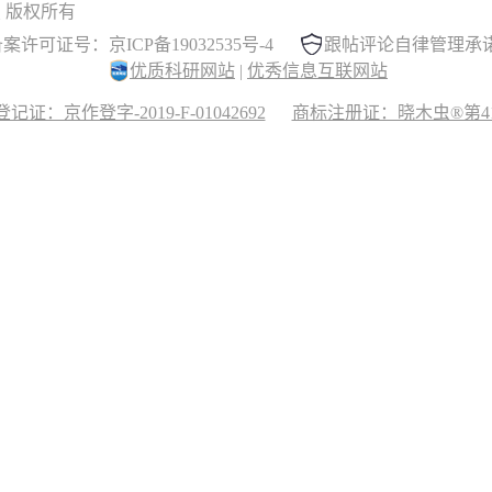
 晓木虫 版权所有
案许可证号：京ICP备19032535号-4
跟帖评论自律管理承
优质科研网站
|
优秀信息互联网站
记证：京作登字-2019-F-01042692
商标注册证：晓木虫®第417