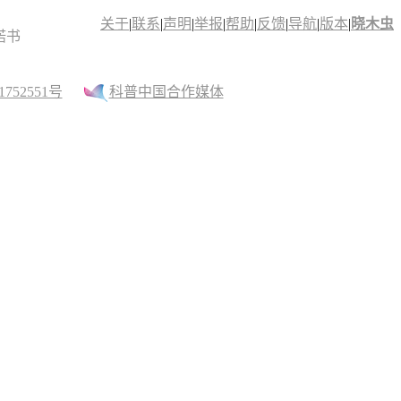
关于
|
联系
|
声明
|
举报
|
帮助
|
反馈
|
导航
|
版本
|
晓木虫
诺书
52551号
科普中国合作媒体