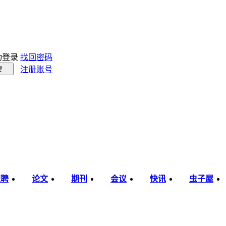
动登录
找回密码
注册账号
录
职聘
论文
期刊
会议
快讯
虫子屋