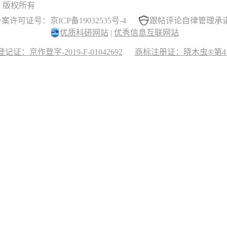
 晓木虫 版权所有
案许可证号：京ICP备19032535号-4
跟帖评论自律管理承
优质科研网站
|
优秀信息互联网站
记证：京作登字-2019-F-01042692
商标注册证：晓木虫®第417