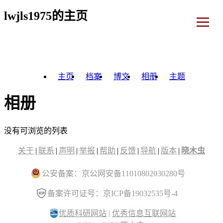
lwjls1975的主页
主页
档案
博文
相册
主题
相册
没有可浏览的列表
关于
|
联系
|
声明
|
举报
|
帮助
|
反馈
|
导航
|
版本
|
晓木虫
公安备案：京公网安备11010802030280号
备案许可证号：京ICP备19032535号-4
优质科研网站
|
优秀信息互联网站