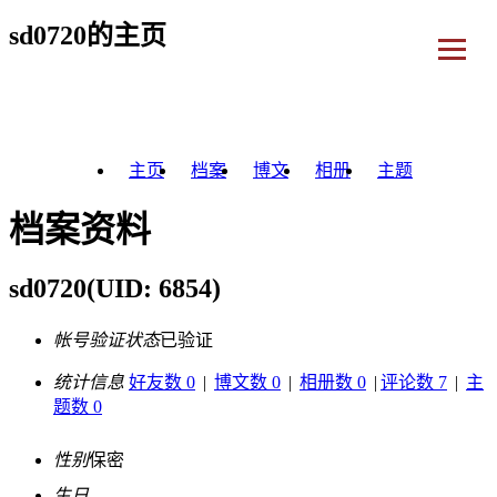
sd0720的主页
主页
档案
博文
相册
主题
档案资料
sd0720
(UID: 6854)
帐号验证状态
已验证
统计信息
好友数 0
|
博文数 0
|
相册数 0
|
评论数 7
|
主
题数 0
性别
保密
生日
-