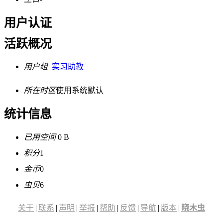
用户认证
活跃概况
用户组
实习助教
所在时区
使用系统默认
统计信息
已用空间
0 B
积分
1
金币
0
虫贝
6
关于
|
联系
|
声明
|
举报
|
帮助
|
反馈
|
导航
|
版本
|
晓木虫