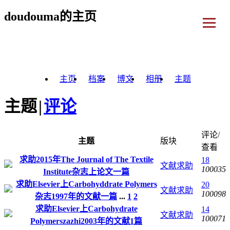
doudouma的主页
主页
档案
博文
相册
主题
主题
|
评论
评论/
主题
版块
查看
求助2015年The Journal of The Textile
18
文献求助
100035
Institute杂志上论文一篇
求助Elsevier上Carbohyddrate Polymers
20
文献求助
100098
杂志1997年的文献一篇
...
1
2
求助Elsevier上Carbohydrate
14
文献求助
100071
Polymerszazhi2003年的文献1篇