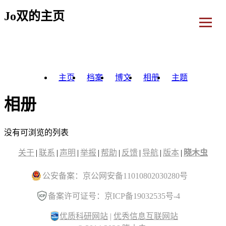
Jo双的主页
主页
档案
博文
相册
主题
相册
没有可浏览的列表
关于
|
联系
|
声明
|
举报
|
帮助
|
反馈
|
导航
|
版本
|
晓木虫
公安备案：京公网安备11010802030280号
备案许可证号：京ICP备19032535号-4
优质科研网站
|
优秀信息互联网站