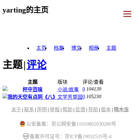
yarting的主页
主页
档案
博文
相册
主题
主题
|
评论
主题
版块
评论/查看
0
104139
杯中百味
小说/故事
0
105230
我的天空有点阴《八》
文学芳草园
关于
|
联系
|
声明
|
举报
|
帮助
|
反馈
|
导航
|
版本
|
晓木虫
公安备案：京公网安备11010802030280号
备案许可证号：京ICP备19032535号-4