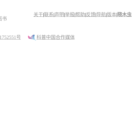
关于
|
联系
|
声明
|
举报
|
帮助
|
反馈
|
导航
|
版本
|
晓木虫
诺书
52551号
科普中国合作媒体