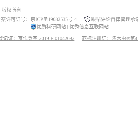
 晓木虫 版权所有
案许可证号：京ICP备19032535号-4
跟帖评论自律管理承
优质科研网站
|
优秀信息互联网站
记证：京作登字-2019-F-01042692
商标注册证：晓木虫®第417