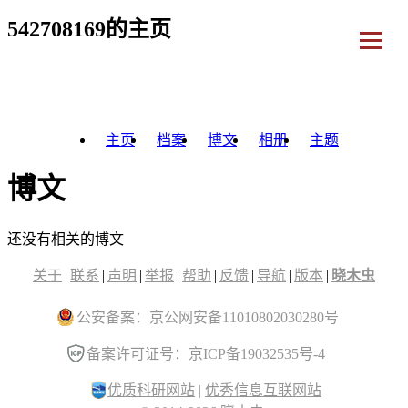
542708169的主页
主页
档案
博文
相册
主题
博文
还没有相关的博文
关于
|
联系
|
声明
|
举报
|
帮助
|
反馈
|
导航
|
版本
|
晓木虫
公安备案：京公网安备11010802030280号
备案许可证号：京ICP备19032535号-4
优质科研网站
|
优秀信息互联网站