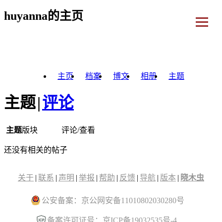
huyanna的主页
主页
档案
博文
相册
主题
主题
|
评论
主题
版块
评论/查看
还没有相关的帖子
关于
|
联系
|
声明
|
举报
|
帮助
|
反馈
|
导航
|
版本
|
晓木虫
公安备案：京公网安备11010802030280号
备案许可证号：京ICP备19032535号-4