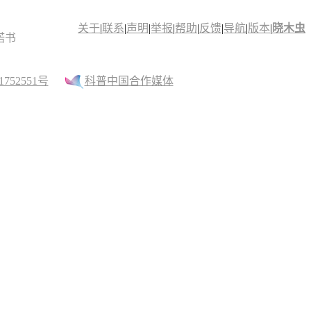
关于
|
联系
|
声明
|
举报
|
帮助
|
反馈
|
导航
|
版本
|
晓木虫
诺书
52551号
科普中国合作媒体