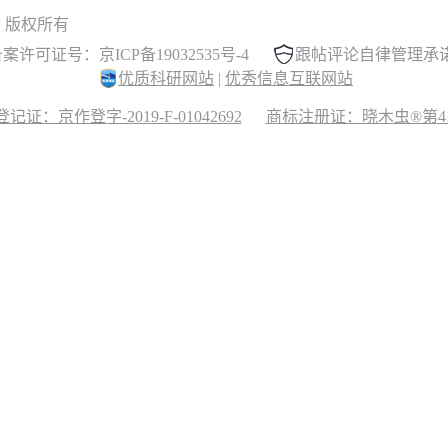
 晓木虫 版权所有
案许可证号：京ICP备19032535号-4
跟帖评论自律管理承
优质科研网站
|
优秀信息互联网站
记证：京作登字-2019-F-01042692
商标注册证：晓木虫®第417