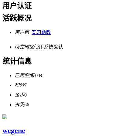
用户认证
活跃概况
用户组
实习助教
所在时区
使用系统默认
统计信息
已用空间
0 B
积分
7
金币
0
虫贝
66
wcgene