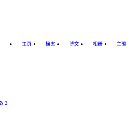
主页
档案
博文
相册
主题
 2