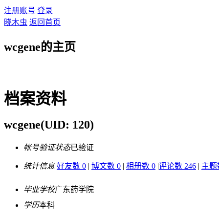
注册账号
登录
晓木虫
返回首页
wcgene的主页
档案资料
wcgene
(UID: 120)
帐号验证状态
已验证
统计信息
好友数 0
|
博文数 0
|
相册数 0
|
评论数 246
|
主题数
毕业学校
广东药学院
学历
本科