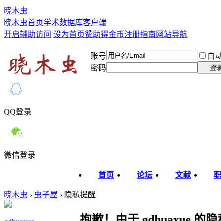
晓木虫
晓木虫首页
学术数据库
客户端
开启辅助访问
设为首页
赞助得金币
注册指南
网站导航
账号
自
密码
登
QQ登录
微信登录
首页
论坛
文献
晓木虫
›
虫子屋
›
隐私提醒
抱歉！由于 gdhuaxue