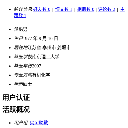
统计信息
好友数 0
|
博文数 1
|
相册数 0
|
评论数 2
|
主
题数 1
性别
男
生日
1977 年 9 月 16 日
居住地
江苏省 泰州市 姜堰市
毕业学校
南京理工大学
毕业年份
2007
专业方向
有机化学
学历
硕士
用户认证
活跃概况
用户组
实习助教