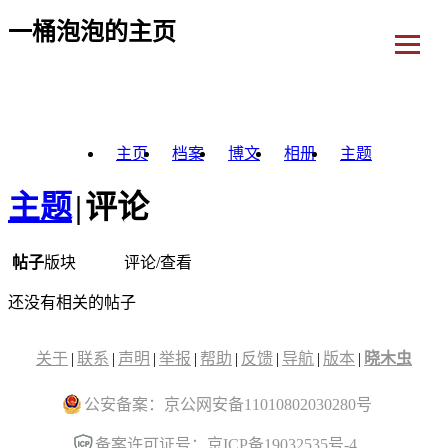
一桶泡泡的主页
主页
档案
博文
相册
主题
主题
|
评论
帖子
版块
评论/查看
还没有相关的帖子
关于
|
联系
|
声明
|
举报
|
帮助
|
反馈
|
导航
|
版本
|
晓木虫
公安备案：京公网安备11010802030280号
备案许可证号：京ICP备19032535号-4