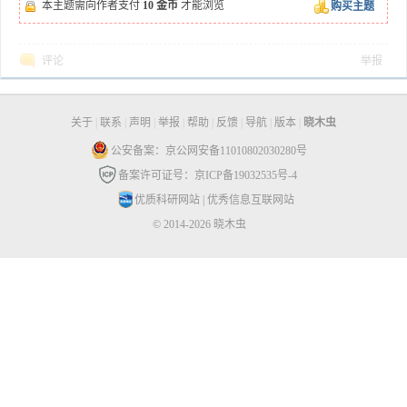
本主题需向作者支付
10 金币
才能浏览
购买主题
评论
举报
关于
|
联系
|
声明
|
举报
|
帮助
|
反馈
|
导航
|
版本
|
晓木虫
公安备案：京公网安备11010802030280号
备案许可证号：京ICP备19032535号-4
优质科研网站
|
优秀信息互联网站
© 2014-2026 晓木虫