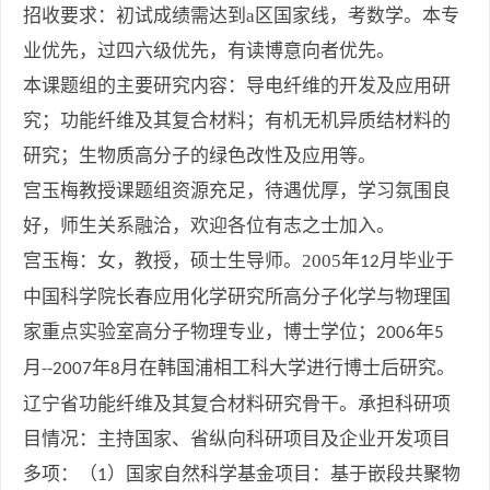
招收要求：初试成绩需达到
a
区国家线，考数学。本专
业优先，过四六级优先，有读博意向者优先。
本课题组的主要研究内容：
导电纤维的开发及应用研
究；功能纤维及其复合材料；有机无机异质结材料的
研究；生物质高分子的绿色改性及应用
等。
宫玉梅教授课题组资源充足，待遇优厚，学习氛围良
好，师生关系融洽，欢迎各位有志之士加入。
宫玉梅：女，教授，硕士生导师。
2005
年
月毕业于
12
中国科学院长春应用化学研究所高分子化学与物理国
家重点实验室高分子物理专业，博士学位；
年
2006
5
月
年
月在韩国浦相工科大学进行博士后研究。
--2007
8
辽宁省功能纤维及其复合材料研究骨干。承担科研项
目情况：主持国家、省纵向科研项目及企业开发项目
多项：（
）国家自然科学基金项目：基于嵌段共聚物
1