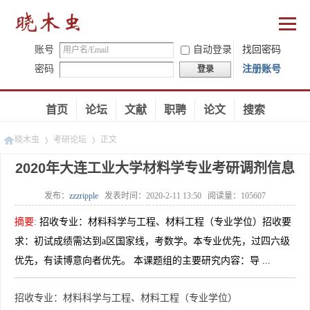
账号
自动登录
找回密码
密码
注册账号
登录
首页
论坛
文献
职聘
论文
搜索
晓木虫
考研论坛
正文
2020年大连工业大学材料学专业考研调剂信息
发布：
zzzripple
发表时间：
2020-2-11 13:50
阅读量：
105607
»
»
摘要
:
招收专业：材料科学与工程、材料工程（专业学位）招收要
求：初试成绩需达到a区国家线，考数学。本专业优先，过四六级
优先，有读博意向者优先。 本课题组的主要研究内容：导 ...
招收专业：材料科学与工程、材料工程（专业学位）