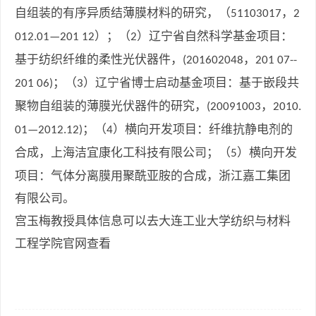
自组装的有序异质结薄膜材料的研究，（
，
51103017
2
）；（
）辽宁省自然科学基金项目：
012.01—201 12
2
基于纺织纤维的柔性光伏器件，
，
(201602048
201 07--
；（
）辽宁省博士启动基金项目：基于嵌段共
201 06)
3
聚物自组装的薄膜光伏器件的研究，
，
(20091003
2010.
；（
）横向开发项目：纤维抗静电剂的
01—2012.12)
4
合成，上海洁宜康化工科技有限公司；（
）横向开发
5
项目：气体分离膜用聚酰亚胺的合成，浙江嘉工集团
有限公司。
宫玉梅
教授具体信息可以去大连工业大学纺织与材料
工程学院官网查看