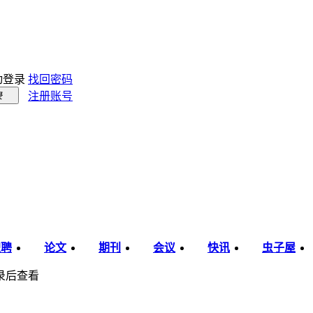
动登录
找回密码
注册账号
录
职聘
论文
期刊
会议
快讯
虫子屋
录后查看