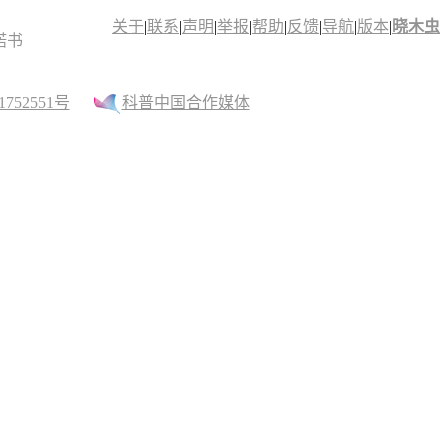
关于
|
联系
|
声明
|
举报
|
帮助
|
反馈
|
导航
|
版本
|
晓木虫
诺书
52551号
科普中国合作媒体