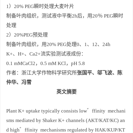
1）20% PEG瞬时处理大麦叶片
制备叶肉组织，测试液中平衡2h后，用20％ PEG瞬时
处理
2）20%PEG预处理
制备叶肉组织，用20% PEG处理0、1、12、24h
K+、H+、Ca2+流实验测试液成份：
0.1 mMCaCl2，0.5 mM KCl，pH 5.8
作者：浙江大学作物科学研究所
张国平、邬飞波、
陈
仲华、
冯雪
英文摘要
Plant K+ uptake typically consists low゛ffinity mechani
sms mediated by Shaker K+ channels (AKT/KAT/KC) an
d high゛ffinity mechanisms regulated by HAK/KUP/KT