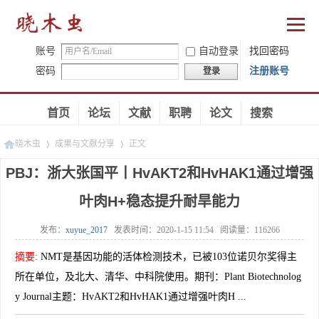
账号
自动登录
找回密码
密码
注册账号
登录
首页
论坛
文献
职聘
论文
搜索
晓木虫
成果与文献分享
正文
PBJ：浙大张国平丨HvAKT2和HvHAK1通过增强
叶肉H+稳态提升耐旱能力
»
»
发布：
xuyue_2017
发表时间：
2020-1-15 11:54
阅读量：
116266
摘要
:
NMT是基因功能的活体检测技术，已被103位诺贝尔奖得主
所在单位，及北大、清华、中科院使用。期刊：Plant Biotechnolog
y Journal主题：HvAKT2和HvHAK1通过增强叶肉H ...