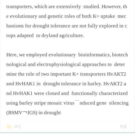
transporters, which are extensively studied. However, th
e evolutionary and genetic roles of both K+ uptake mec
hanisms for drought tolerance are not fully explored in c
rops adapted to dryland agriculture.
Here, we employed evolutionary bioinformatics, biotech
nological and electrophysiological approaches to deter
mine the role of two important K+ transporters HvAKT2
and HvHAK1 in drought tolerance in barley. HvAKT2 a
nd HvHAK1 were cloned and functionally characterized
using barley stripe mosaic virus﹊nduced gene silencing
(BSMV￢IGS) in drought
评论
举报